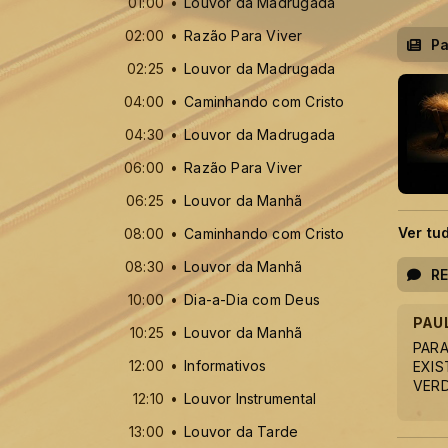
01:00
Louvor da Madrugada
02:00
Razão Para Viver
Pa
02:25
Louvor da Madrugada
04:00
Caminhando com Cristo
04:30
Louvor da Madrugada
06:00
Razão Para Viver
06:25
Louvor da Manhã
Ver tu
08:00
Caminhando com Cristo
08:30
Louvor da Manhã
R
10:00
Dia-a-Dia com Deus
PAU
10:25
Louvor da Manhã
PARA
12:00
Informativos
EXIS
VERD
12:10
Louvor Instrumental
13:00
Louvor da Tarde