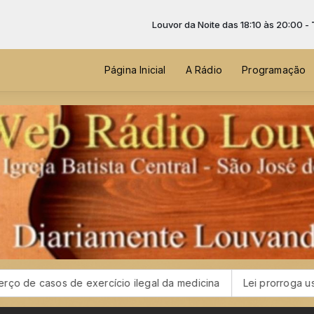
Louvor da Noite das 18:10 às 20:00 -
Tocando agora: 0
Página Inicial
A Rádio
Programação
 exercício ilegal da medicina
Lei prorroga uso do FGTS em ho