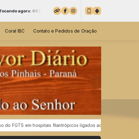
52
Coral IBC
Contato e Pedidos de Oração
spitais filantrópicos ligados ao SUS
SUS terá 100 mil teleat