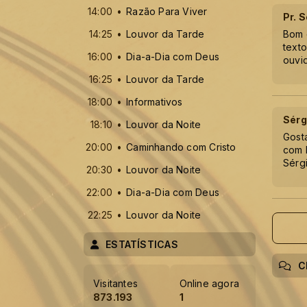
14:00
Razão Para Viver
Pr. 
14:25
Louvor da Tarde
Bom 
text
16:00
Dia-a-Dia com Deus
ouvi
16:25
Louvor da Tarde
18:00
Informativos
Sérg
18:10
Louvor da Noite
Gost
20:00
Caminhando com Cristo
com N
Sérg
20:30
Louvor da Noite
22:00
Dia-a-Dia com Deus
22:25
Louvor da Noite
ESTATÍSTICAS
C
Visitantes
Online agora
873.193
1