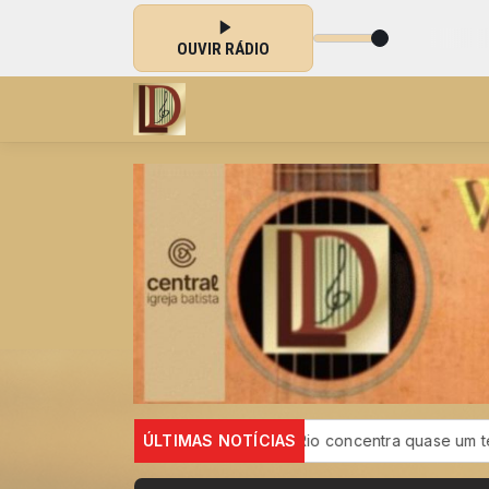
s 18:10 às 20:00 -
Tocando agora: 052
OUVIR RÁDIO
or fibrose cística
ÚLTIMAS NOTÍCIAS
Rio concentra quase um terço de casos de